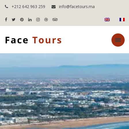
+212 642 963 259
info@facetours.ma