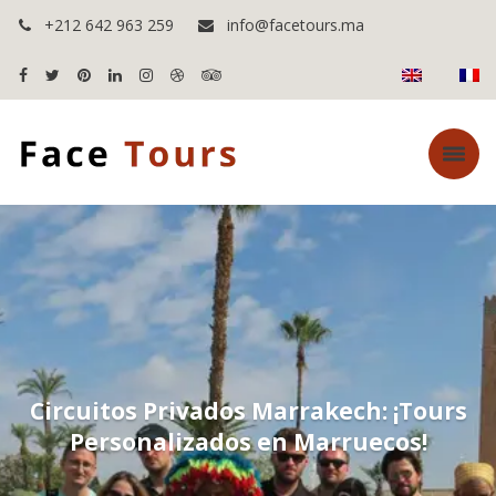
+212 642 963 259
info@facetours.ma
Circuitos Privados Marrakech: ¡Tours
Personalizados en Marruecos!