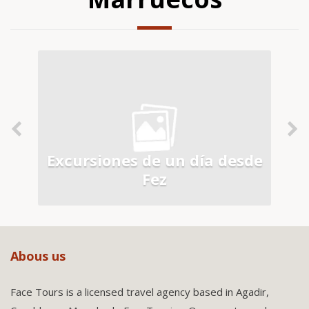
de
Excursiones de un día desde
E
Fez
Abous us
Face Tours is a licensed travel agency based in Agadir,