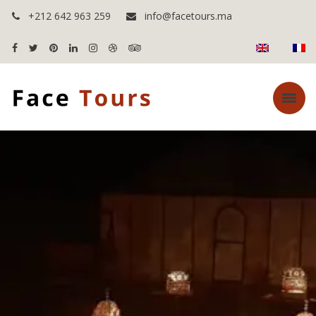
+212 642 963 259
info@facetours.ma