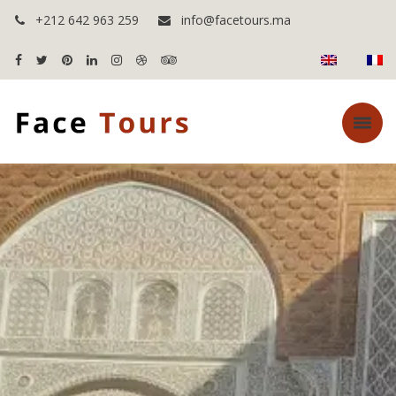
+212 642 963 259
info@facetours.ma