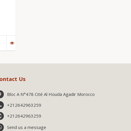
ontact Us
Bloc A N°478 Cité Al Houda Agadir Morocco
+212642963259
+212642963259
Send us a message