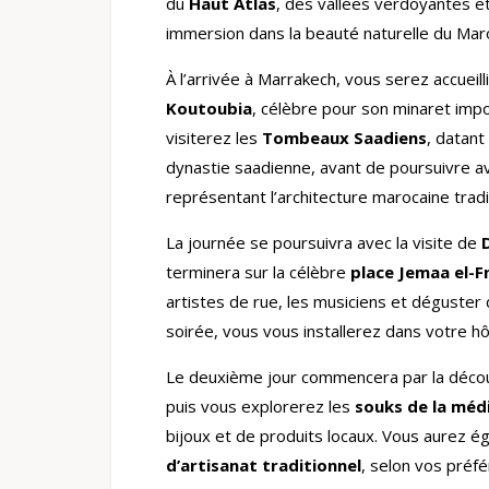
du
Haut Atlas
, des vallées verdoyantes e
immersion dans la beauté naturelle du Mar
À l’arrivée à Marrakech, vous serez accueil
Koutoubia
, célèbre pour son minaret imp
visiterez les
Tombeaux Saadiens
, datant
dynastie saadienne, avant de poursuivre a
représentant l’architecture marocaine tradit
La journée se poursuivra avec la visite de
terminera sur la célèbre
place Jemaa el-F
artistes de rue, les musiciens et déguster 
soirée, vous vous installerez dans votre hô
Le deuxième jour commencera par la déc
puis vous explorerez les
souks de la méd
bijoux et de produits locaux. Vous aurez é
d’artisanat traditionnel
, selon vos préf