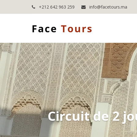
+212 642 963 259
info@facetours.ma
Circuit de 2 