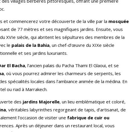
t des villages berbères pittoresques, offrant une première
oc.
lis et commencerez votre découverte de la ville par la
mosquée
osant de 77 mètres et ses magnifiques jardins. Ensuite, vous
 du XVIe siècle, qui abritent les sépultures des membres de la
vec le
palais de la Bahia
, un chef-d’œuvre du XIXe siècle
ionnelle et ses jardins luxuriants.
Dar El Bacha
, l’ancien palais du Pacha Thami El Glaoui, et se
na
, où vous pourrez admirer les charmeurs de serpents, les
des spécialités locales dans l’ambiance animée de la médina. En
tel ou riad à Marrakech.
ouverte des
jardins Majorelle
, un lieu emblématique et coloré,
ina
, véritables labyrinthes regorgeant de tapis, d’artisanat, de
galement l’occasion de visiter une
fabrique de cuir ou
érences. Après un déjeuner dans un restaurant local, vous