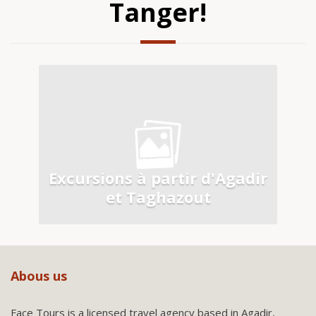
Tanger!
Excursions à partir d'Agadir
et Taghazout
Abous us
Face Tours is a licensed travel agency based in Agadir,