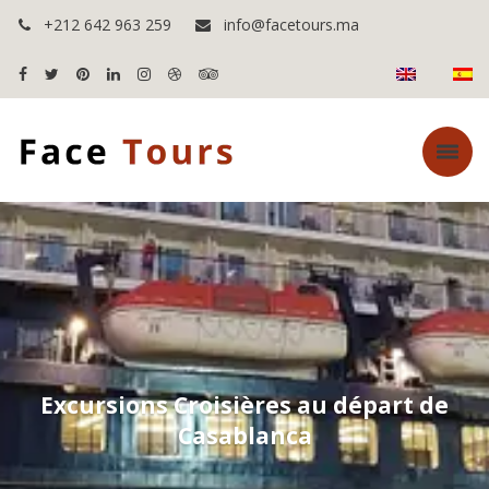
+212 642 963 259
info@facetours.ma
Excursions Croisières au départ de
Casablanca