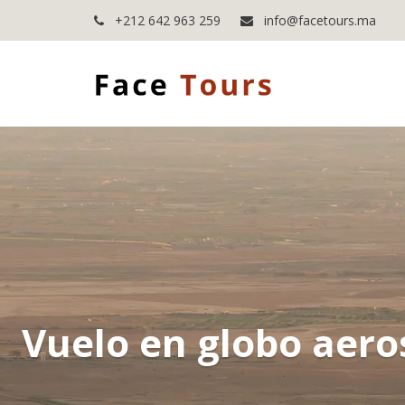
+212 642 963 259
info@facetours.ma
Vuelo en globo aero