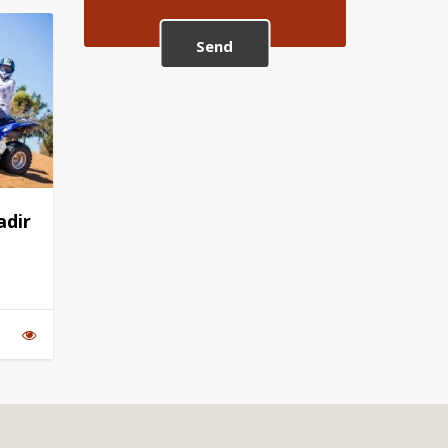
Send
adir