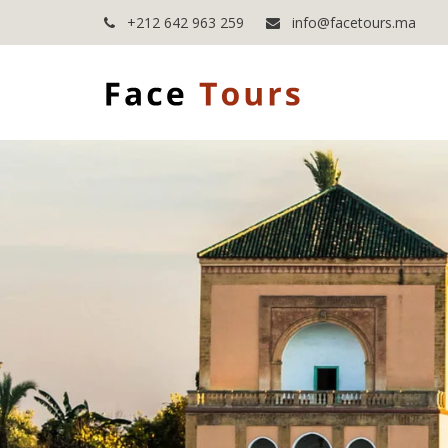
+212 642 963 259
info@facetours.ma