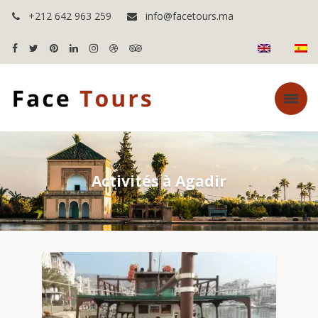
+212 642 963 259
info@facetours.ma
Activités à Agadir